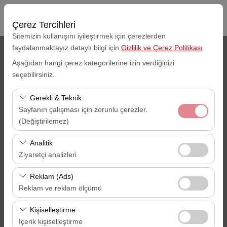
Çerez Tercihleri
Sitemizin kullanışını iyileştirmek için çerezlerden
faydalanmaktayız detaylı bilgi için
Gizlilik ve Çerez Politikası
Araç Alış Yeri
Aşağıdan hangi çerez kategorilerine izin verdiğinizi
seçebilirsiniz.
Gaziantep Havalimanı -GZT
Gerekli & Teknik
Aracı farklı bir lokasyona bırakacağım
Sayfanın çalışması için zorunlu çerezler.
(Değiştirilemez)
Alış Tarihi
Alış Saati
Bu çerezler sitenin doğru şekilde çalışması, güvenlik,
Analitik
09:00
oturum yönetimi ve temel işlevler için gereklidir. Devre
Ziyaretçi analizleri
dışı bırakılamaz.
Bu çerezler, sitemizin nasıl kullanıldığını (ziyaretçi sayısı,
İade Tarihi
İade Saati
Reklam (Ads)
en çok ziyaret edilen sayfalar, kullanıcı davranışları)
Reklam ve reklam ölçümü
09:00
analiz etmemizi sağlar. Bu veriler, web sitesi
Bu çerezler, size ilgi alanlarınıza uygun kişiselleştirilmiş
performansını ölçmek ve kullanıcı deneyimini sürekli
Kişiselleştirme
reklamlar göstermemize ve reklam kampanyalarımızın
iyileştirmek için kullanılır.
İçerik kişiselleştirme
ARAÇ ARA