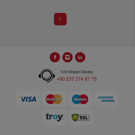
1
7/24 Müşteri Destek
+90 537 274 87 75