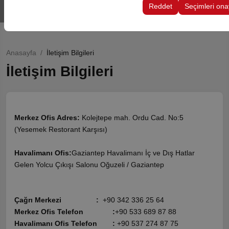
koruyarak, platformdaki deneyiminizin tutarlılığını ve sürekliliğin
Reddet
Seçimleri ona
kullanılır.
Anasayfa
İletişim Bilgileri
İletişim Bilgileri
Merkez Ofis Adres:
Kolejtepe mah. Ordu Cad. No:5
(Yesemek Restorant Karşısı)
Havalimanı Ofis:
Gaziantep Havalimanı İç ve Dış Hatlar
Gelen Yolcu Çıkışı Salonu Oğuzeli / Gaziantep
Çağrı Merkezi
:
+90 342 336 25 64
Merkez Ofis Telefon
:
+90 533 689 87 88
Havalimanı Ofis Telefon
:
+90 537 274 87 75