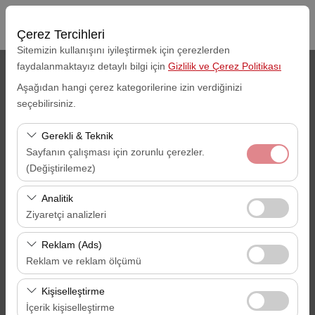
Çerez Tercihleri
Sitemizin kullanışını iyileştirmek için çerezlerden
faydalanmaktayız detaylı bilgi için
Gizlilik ve Çerez Politikası
Araç Alış Yeri
Aşağıdan hangi çerez kategorilerine izin verdiğinizi
seçebilirsiniz.
Gaziantep Havalimanı -GZT
Gerekli & Teknik
Aracı farklı bir lokasyona bırakacağım
Sayfanın çalışması için zorunlu çerezler.
(Değiştirilemez)
Alış Tarihi
Alış Saati
Bu çerezler sitenin doğru şekilde çalışması, güvenlik,
Analitik
09:00
oturum yönetimi ve temel işlevler için gereklidir. Devre
Ziyaretçi analizleri
dışı bırakılamaz.
Bu çerezler, sitemizin nasıl kullanıldığını (ziyaretçi sayısı,
İade Tarihi
İade Saati
Reklam (Ads)
en çok ziyaret edilen sayfalar, kullanıcı davranışları)
Reklam ve reklam ölçümü
09:00
analiz etmemizi sağlar. Bu veriler, web sitesi
Bu çerezler, size ilgi alanlarınıza uygun kişiselleştirilmiş
performansını ölçmek ve kullanıcı deneyimini sürekli
Kişiselleştirme
reklamlar göstermemize ve reklam kampanyalarımızın
iyileştirmek için kullanılır.
İçerik kişiselleştirme
ARAÇ ARA