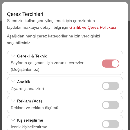
Çerez Tercihleri
Sitemizin kullanışını iyileştirmek için çerezlerden
faydalanmaktayız detaylı bilgi için
Gizlilik ve Çerez Politikası
Araç Alış Yeri
Aşağıdan hangi çerez kategorilerine izin verdiğinizi
seçebilirsiniz.
Gaziantep Havalimanı -GZT
Gerekli & Teknik
Aracı farklı bir lokasyona bırakacağım
Sayfanın çalışması için zorunlu çerezler.
(Değiştirilemez)
Alış Tarihi
Alış Saati
Bu çerezler sitenin doğru şekilde çalışması, güvenlik,
Analitik
09:00
oturum yönetimi ve temel işlevler için gereklidir. Devre
Ziyaretçi analizleri
dışı bırakılamaz.
Bu çerezler, sitemizin nasıl kullanıldığını (ziyaretçi sayısı,
İade Tarihi
İade Saati
Reklam (Ads)
en çok ziyaret edilen sayfalar, kullanıcı davranışları)
Reklam ve reklam ölçümü
09:00
analiz etmemizi sağlar. Bu veriler, web sitesi
Bu çerezler, size ilgi alanlarınıza uygun kişiselleştirilmiş
performansını ölçmek ve kullanıcı deneyimini sürekli
Kişiselleştirme
reklamlar göstermemize ve reklam kampanyalarımızın
iyileştirmek için kullanılır.
İçerik kişiselleştirme
ARAÇ ARA