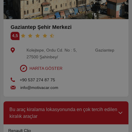
Gaziantep Şehir Merkezi
4,5
Kolejtepe, Ordu Cd. No : 5,
Gaziantep
27500 Şahinbey/
HARİTA GÖSTER
+90 537 274 87 75
info@motivacar.com
Bu araç kiralama lokasyonunda en çok tercih edilen
kiralık araçlar
Renault Clio