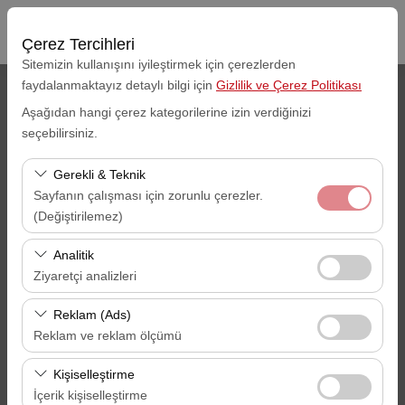
Çerez Tercihleri
Sitemizin kullanışını iyileştirmek için çerezlerden
faydalanmaktayız detaylı bilgi için
Gizlilik ve Çerez Politikası
Araç Alış Yeri
Aşağıdan hangi çerez kategorilerine izin verdiğinizi
seçebilirsiniz.
Gaziantep Şehir Merkezi
Gerekli & Teknik
Aracı farklı bir lokasyona bırakacağım
Sayfanın çalışması için zorunlu çerezler.
(Değiştirilemez)
Alış Tarihi
Alış Saati
Bu çerezler sitenin doğru şekilde çalışması, güvenlik,
Analitik
09:00
oturum yönetimi ve temel işlevler için gereklidir. Devre
Ziyaretçi analizleri
dışı bırakılamaz.
Bu çerezler, sitemizin nasıl kullanıldığını (ziyaretçi sayısı,
İade Tarihi
İade Saati
Reklam (Ads)
en çok ziyaret edilen sayfalar, kullanıcı davranışları)
Reklam ve reklam ölçümü
09:00
analiz etmemizi sağlar. Bu veriler, web sitesi
Bu çerezler, size ilgi alanlarınıza uygun kişiselleştirilmiş
performansını ölçmek ve kullanıcı deneyimini sürekli
Kişiselleştirme
reklamlar göstermemize ve reklam kampanyalarımızın
iyileştirmek için kullanılır.
İçerik kişiselleştirme
ARAÇ ARA